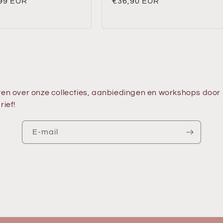
ale
99 EUR
Normale
€36,90 EUR
prijs
en over onze collecties, aanbiedingen en workshops door 
rief!
E‑mail