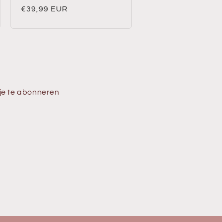
Normale
€39,99 EUR
prijs
je te abonneren