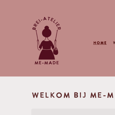
Meteen
naar de
content
HOME
WELKOM BIJ ME-