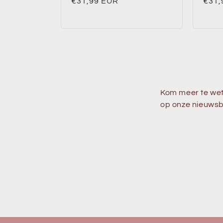
Normale
€31,99 EUR
Norm
€31,
prijs
prijs
Kom meer te wet
op onze nieuwsb